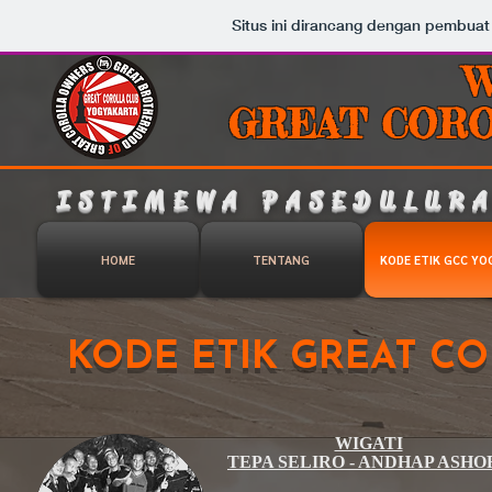
Situs ini dirancang dengan pembuat
W
GREAT CORO
ISTIMEWA PASEDULURA
HOME
TENTANG
KODE ETIK GCC YO
KODE ETIK GREAT C
WIGATI
TEPA SELIRO - ANDHAP ASHO