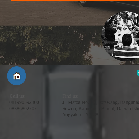
Call us:
Find us:
081990592300
Jl. Matoa No.186, Jotawang, Bangunha
08386802707
Sewon, Kabupaten Bantul, Daerah Ist
Yogyakarta 55188